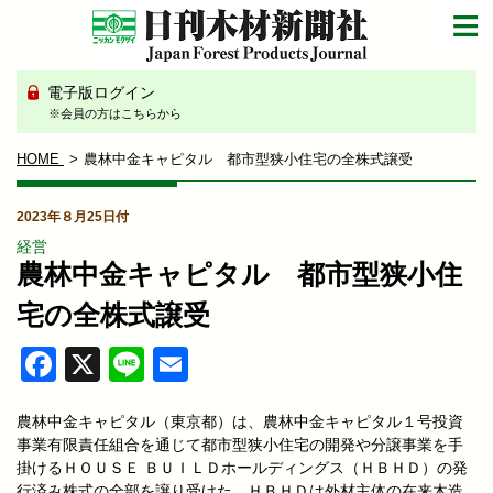
電子版ログイン
※会員の方はこちらから
HOME
農林中金キャピタル 都市型狭小住宅の全株式譲受
2023年８月25日付
経営
農林中金キャピタル 都市型狭小住
宅の全株式譲受
Facebook
X
Line
Email
農林中金キャピタル（東京都）は、農林中金キャピタル１号投資
事業有限責任組合を通じて都市型狭小住宅の開発や分譲事業を手
掛けるＨＯＵＳＥ ＢＵＩＬＤホールディングス（ＨＢＨＤ）の発
行済み株式の全部を譲り受けた。ＨＢＨＤは外材主体の在来木造