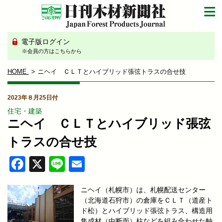
電子版ログイン
※会員の方はこちらから
HOME
ニヘイ ＣＬＴとハイブリッド張弦トラスの合せ技
2023年８月25日付
住宅・建築
ニヘイ ＣＬＴとハイブリッド張弦
トラスの合せ技
Facebook
X
Line
Email
ニヘイ（札幌市）は、札幌配送センター
（北海道石狩市）の倉庫をＣＬＴ（道産ト
ド松）とハイブリッド張弦トラス、構造用
集成材（中断面）柱などを組み合わせた軸