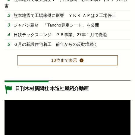
害
熊本地震で工場稼働に影響 ＹＫＫ ＡＰは２工場停止
ジャパン建材 「Tancho算定シート」を公開
日鉄テックスエンジ ＰＢ事業、27年１月で撤退
６月の新設住宅着工 前年からの反動増続く
10位まで表示
日刊木材新聞社 木造社屋紹介動画