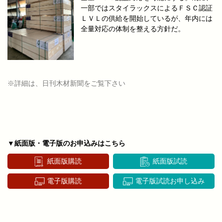
一部ではスタイラックスによるＦＳＣ認証
ＬＶＬの供給を開始しているが、年内には
全量対応の体制を整える方針だ。
※詳細は、日刊木材新聞をご覧下さい
▼紙面版・電子版のお申込みはこちら
紙面版購読
紙面版試読
電子版購読
電子版試読お申し込み