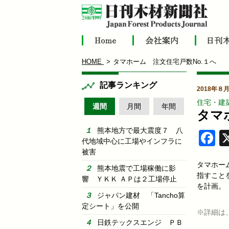
HOME
タマホーム 注文住宅戸数No.１へ
記事ランキング
2018年８
住宅・建
週間
月間
年間
タマ
熊本地方で最大震度７ 八
F
代地域中心に工場やインフラに
被害
タマホー
熊本地震で工場稼働に影
指すことを
響 ＹＫＫ ＡＰは２工場停止
を計画。
ジャパン建材 「Tancho算
定シート」を公開
※詳細は
日鉄テックスエンジ ＰＢ