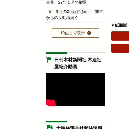
事業、27年１月で撤退
６月の新設住宅着工 前年
からの反動増続く
▼紙面版
10位まで表示
日刊木材新聞社 木造社
屋紹介動画
大手住宅会社受注速報