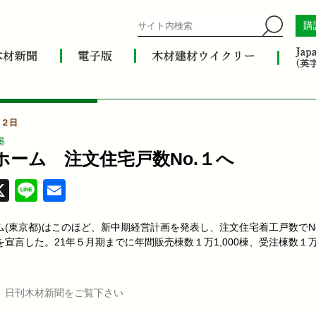
購
月２日
築
ホーム 注文住宅戸数No.１へ
acebook
X
Line
Email
ム(東京都)はこのほど、新中期経営計画を発表し、注文住宅着工戸数でN
宣言した。21年５月期までに年間販売棟数１万1,000棟、受注棟数１万3
、日刊木材新聞をご覧下さい