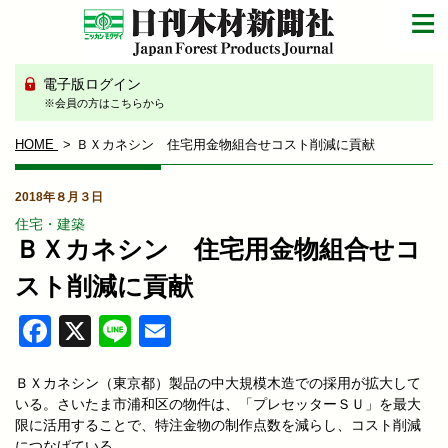
電子版ログイン
※会員の方はこちらから
HOME
ＢＸカネシン 住宅用金物組合せコスト削減に貢献
2018年８月３日
住宅・建築
ＢＸカネシン 住宅用金物組合せコ
スト削減に貢献
Facebook
X
Line
Email
ＢＸカネシン（東京都）製品の中大規模木造での採用が拡大して
いる。さいたま市浦和区の物件は、「プレセッターＳＵ」を最大
限に活用することで、特注金物の制作点数を減らし、コスト削減
につなげている。