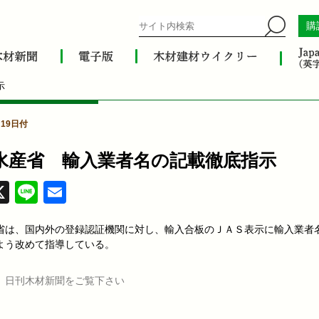
購
示
月19日付
水産省 輸入業者名の記載徹底指示
acebook
X
Line
Email
省は、国内外の登録認証機関に対し、輸入合板のＪＡＳ表示に輸入業者
よう改めて指導している。
、日刊木材新聞をご覧下さい