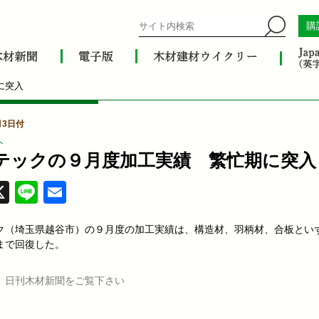
購
に突入
月3日付
ト
テックの９月度加工実績 繁忙期に突入
acebook
X
Line
Email
ク（埼玉県越谷市）の９月度の加工実績は、構造材、羽柄材、合板とい
まで回復した。
、日刊木材新聞をご覧下さい