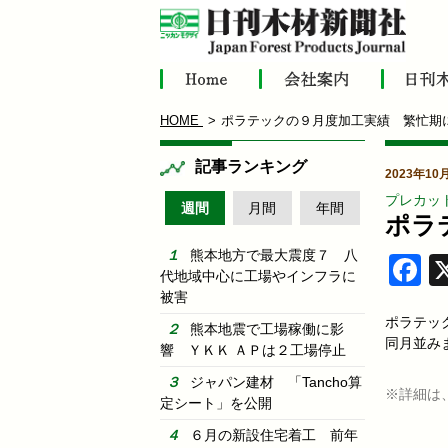
HOME
ポラテックの９月度加工実績 繁忙期
記事ランキング
2023年10
プレカッ
週間
月間
年間
ポラ
熊本地方で最大震度７ 八
F
代地域中心に工場やインフラに
被害
ポラテッ
熊本地震で工場稼働に影
同月並み
響 ＹＫＫ ＡＰは２工場停止
ジャパン建材 「Tancho算
※詳細は
定シート」を公開
６月の新設住宅着工 前年