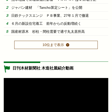
ジャパン建材 「Tancho算定シート」を公開
日鉄テックスエンジ ＰＢ事業、27年１月で撤退
６月の新設住宅着工 前年からの反動増続く
国産材原木 杉柱・間柱需要で適寸丸太居所高
10位まで表示
日刊木材新聞社 木造社屋紹介動画