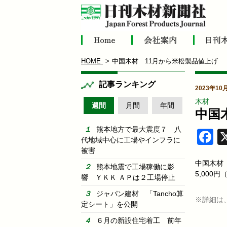
HOME
中国木材 11月から米松製品値上げ
記事ランキング
2023年10
木材
週間
月間
年間
中国
熊本地方で最大震度７ 八
F
代地域中心に工場やインフラに
被害
中国木材
熊本地震で工場稼働に影
5,000
響 ＹＫＫ ＡＰは２工場停止
ジャパン建材 「Tancho算
※詳細は
定シート」を公開
６月の新設住宅着工 前年