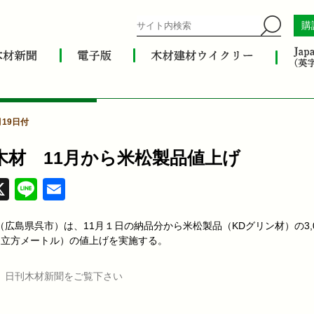
購
月19日付
木材 11月から米松製品値上げ
acebook
X
Line
Email
（広島県呉市）は、11月１日の納品分から米松製品（KDグリン材）の3,0
円（立方メートル）の値上げを実施する。
、日刊木材新聞をご覧下さい