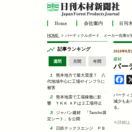
HOME
パーティクルボード、メーカー在庫が
記事ランキング
2018年8月
建材
週間
月間
年間
パー
熊本地方で最大震度７ 八
F
代地域中心に工場やインフラに
被害
パーティ
熊本地震で工場稼働に影
減少もあ
響 ＹＫＫ ＡＰは２工場停止
る。
ジャパン建材 「Tancho算
定シート」を公開
※詳細は
日鉄テックスエンジ ＰＢ