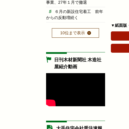
事業、27年１月で撤退
６月の新設住宅着工 前年
からの反動増続く
▼紙面版
10位まで表示
日刊木材新聞社 木造社
屋紹介動画
大手住宅会社受注速報