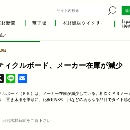
購
減少
10日
ティクルボード、メーカー在庫が減少
acebook
X
Line
Email
クルボード（ＰＢ）は、メーカー在庫が減少している。相次ぐＰＢメー
り、置き床用を筆頭に、化粧用や木工用などのあらゆる品目でタイト感
、日刊木材新聞をご覧下さい