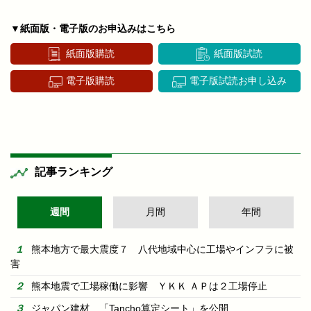
▼紙面版・電子版のお申込みはこちら
紙面版購読
紙面版試読
電子版購読
電子版試読お申し込み
記事ランキング
週間
月間
年間
熊本地方で最大震度７ 八代地域中心に工場やインフラに被
害
熊本地震で工場稼働に影響 ＹＫＫ ＡＰは２工場停止
ジャパン建材 「Tancho算定シート」を公開