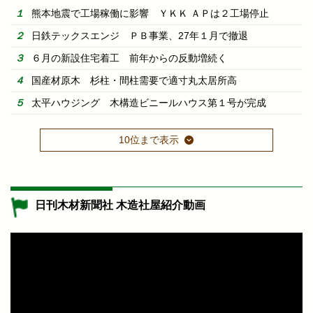
熊本地震で工場稼働に影響 ＹＫＫ ＡＰは２工場停止
日鉄テックスエンジ ＰＢ事業、27年１月で撤退
６月の新設住宅着工 前年からの反動増続く
国産材原木 杉柱・間柱需要で適寸丸太居所高
太平ハウジング 木構造ビニールハウス第１号が完成
10位まで表示
日刊木材新聞社 木造社屋紹介動画