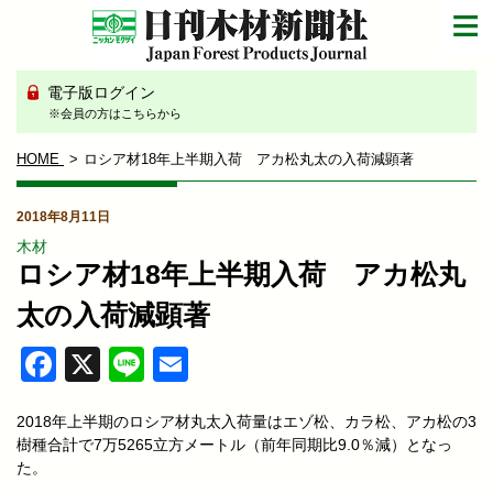
電子版ログイン
※会員の方はこちらから
HOME
ロシア材18年上半期入荷 アカ松丸太の入荷減顕著
2018年8月11日
木材
ロシア材18年上半期入荷 アカ松丸
太の入荷減顕著
Facebook
X
Line
Email
2018年上半期のロシア材丸太入荷量はエゾ松、カラ松、アカ松の3
樹種合計で7万5265立方メートル（前年同期比9.0％減）となっ
た。