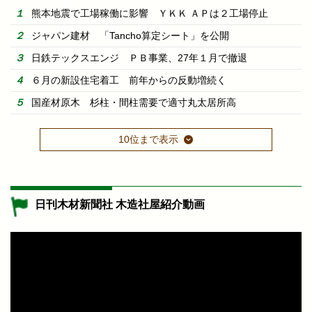
熊本地震で工場稼働に影響 ＹＫＫ ＡＰは２工場停止
ジャパン建材 「Tancho算定シート」を公開
日鉄テックスエンジ ＰＢ事業、27年１月で撤退
６月の新設住宅着工 前年からの反動増続く
国産材原木 杉柱・間柱需要で適寸丸太居所高
10位まで表示
日刊木材新聞社 木造社屋紹介動画