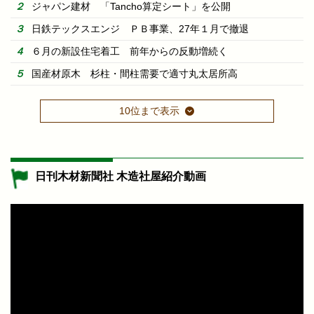
ジャパン建材 「Tancho算定シート」を公開
日鉄テックスエンジ ＰＢ事業、27年１月で撤退
６月の新設住宅着工 前年からの反動増続く
国産材原木 杉柱・間柱需要で適寸丸太居所高
10位まで表示
日刊木材新聞社 木造社屋紹介動画