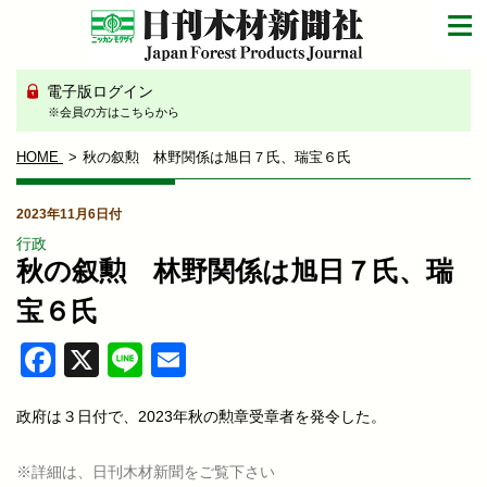
電子版ログイン
※会員の方はこちらから
HOME
秋の叙勲 林野関係は旭日７氏、瑞宝６氏
2023年11月6日付
行政
秋の叙勲 林野関係は旭日７氏、瑞
宝６氏
Facebook
X
Line
Email
政府は３日付で、2023年秋の勲章受章者を発令した。
※詳細は、日刊木材新聞をご覧下さい