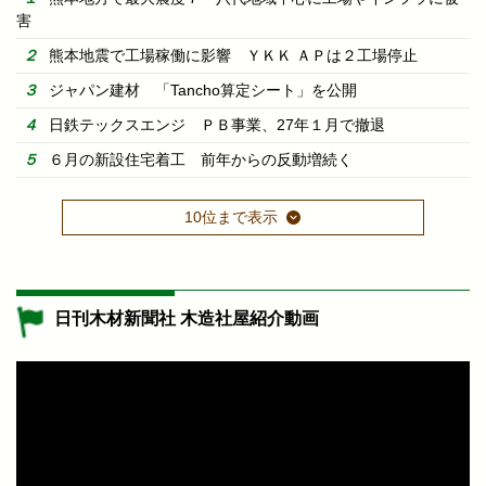
害
熊本地震で工場稼働に影響 ＹＫＫ ＡＰは２工場停止
ジャパン建材 「Tancho算定シート」を公開
日鉄テックスエンジ ＰＢ事業、27年１月で撤退
６月の新設住宅着工 前年からの反動増続く
10位まで表示
日刊木材新聞社 木造社屋紹介動画