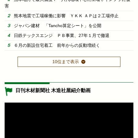
害
熊本地震で工場稼働に影響 ＹＫＫ ＡＰは２工場停止
ジャパン建材 「Tancho算定シート」を公開
日鉄テックスエンジ ＰＢ事業、27年１月で撤退
６月の新設住宅着工 前年からの反動増続く
10位まで表示
日刊木材新聞社 木造社屋紹介動画