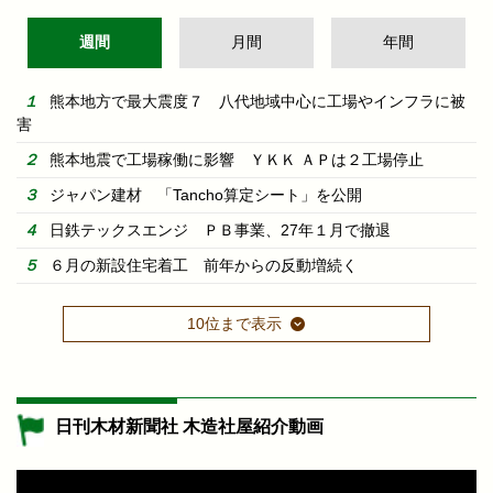
週間
月間
年間
熊本地方で最大震度７ 八代地域中心に工場やインフラに被
害
熊本地震で工場稼働に影響 ＹＫＫ ＡＰは２工場停止
ジャパン建材 「Tancho算定シート」を公開
日鉄テックスエンジ ＰＢ事業、27年１月で撤退
６月の新設住宅着工 前年からの反動増続く
10位まで表示
日刊木材新聞社 木造社屋紹介動画