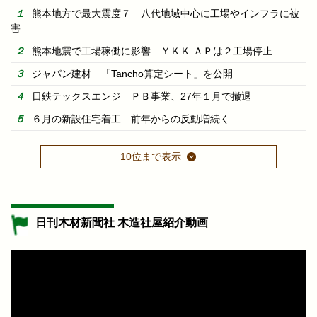
熊本地方で最大震度７ 八代地域中心に工場やインフラに被
害
熊本地震で工場稼働に影響 ＹＫＫ ＡＰは２工場停止
ジャパン建材 「Tancho算定シート」を公開
日鉄テックスエンジ ＰＢ事業、27年１月で撤退
６月の新設住宅着工 前年からの反動増続く
10位まで表示
日刊木材新聞社 木造社屋紹介動画