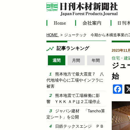
HOME
ジューテック 今期から木構造事業の
記事ランキング
2023年11
住宅・建
週間
月間
年間
ジュ
熊本地方で最大震度７ 八
始
代地域中心に工場やインフラに
被害
F
熊本地震で工場稼働に影
響 ＹＫＫ ＡＰは２工場停止
ジャパン建材 「Tancho算
定シート」を公開
日鉄テックスエンジ ＰＢ