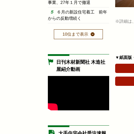
事業、27年１月で撤退
６月の新設住宅着工 前年
からの反動増続く
※詳細は
10位まで表示
▼紙面版
日刊木材新聞社 木造社
屋紹介動画
大手住宅会社受注速報