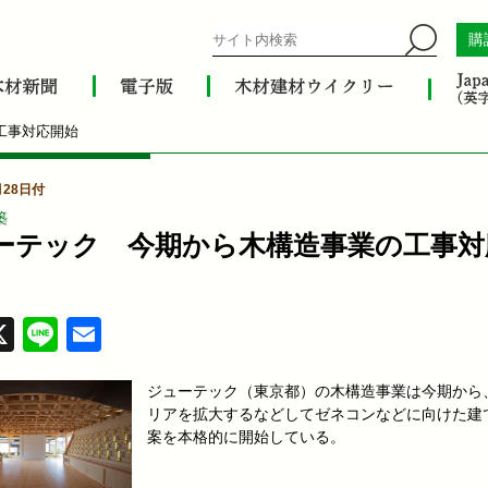
購
工事対応開始
月28日付
築
ーテック 今期から木構造事業の工事対
acebook
X
Line
Email
ジューテック（東京都）の木構造事業は今期から
リアを拡大するなどしてゼネコンなどに向けた建
案を本格的に開始している。