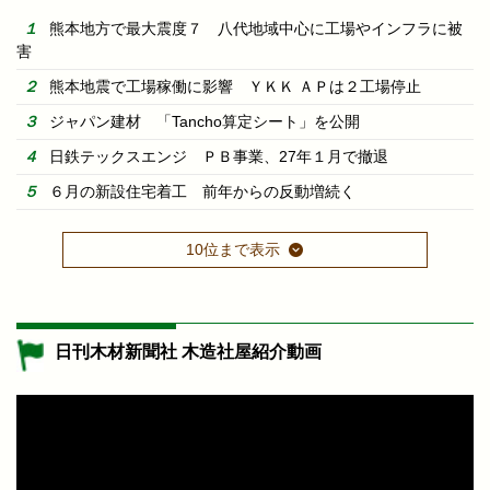
熊本地方で最大震度７ 八代地域中心に工場やインフラに被
害
熊本地震で工場稼働に影響 ＹＫＫ ＡＰは２工場停止
ジャパン建材 「Tancho算定シート」を公開
日鉄テックスエンジ ＰＢ事業、27年１月で撤退
６月の新設住宅着工 前年からの反動増続く
10位まで表示
日刊木材新聞社 木造社屋紹介動画