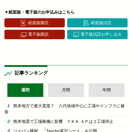
▼紙面版・電子版のお申込みはこちら
紙面版購読
紙面版試読
電子版購読
電子版試読お申し込み
記事ランキング
週間
月間
年間
熊本地方で最大震度７ 八代地域中心に工場やインフラに被
害
熊本地震で工場稼働に影響 ＹＫＫ ＡＰは２工場停止
ジャパン建材 「Tancho算定シート」を公開