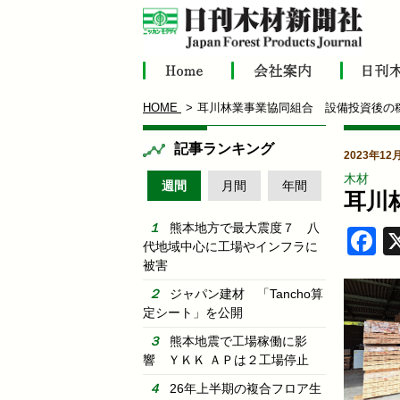
HOME
耳川林業事業協同組合 設備投資後の
記事ランキング
2023年1
木材
週間
月間
年間
耳川
熊本地方で最大震度７ 八
F
代地域中心に工場やインフラに
被害
ジャパン建材 「Tancho算
定シート」を公開
熊本地震で工場稼働に影
響 ＹＫＫ ＡＰは２工場停止
26年上半期の複合フロア生