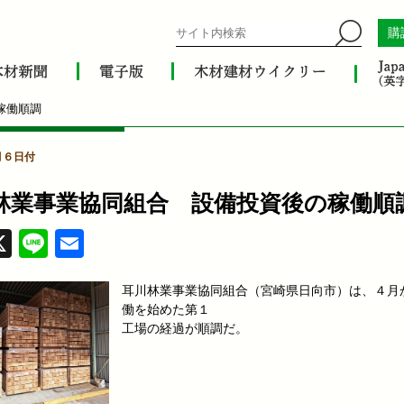
購
稼働順調
2月６日付
林業事業協同組合 設備投資後の稼働順
acebook
X
Line
Email
耳川林業事業協同組合（宮崎県日向市）は、４月
働を始めた第１
工場の経過が順調だ。