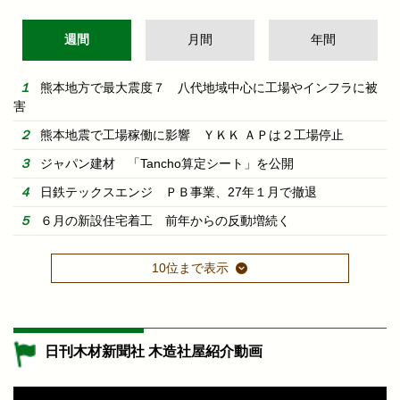
週間
月間
年間
熊本地方で最大震度７ 八代地域中心に工場やインフラに被
害
熊本地震で工場稼働に影響 ＹＫＫ ＡＰは２工場停止
ジャパン建材 「Tancho算定シート」を公開
日鉄テックスエンジ ＰＢ事業、27年１月で撤退
６月の新設住宅着工 前年からの反動増続く
10位まで表示
日刊木材新聞社 木造社屋紹介動画