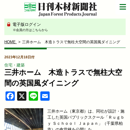
電子版ログイン
※会員の方はこちらから
HOME
三井ホーム 木造トラスで無柱大空間の英国風ダイニング
2023年12月18日付
住宅・建築
三井ホーム 木造トラスで無柱大空
間の英国風ダイニング
Facebook
X
Line
Email
三井ホーム（東京都）は、同社が設計・施
工した英国パブリックスクール「Ｒｕｇｂ
ｙ Ｓｃｈｏｏｌ Ｊａｐａｎ」（千葉県柏
市）の食堂棟を公開した。