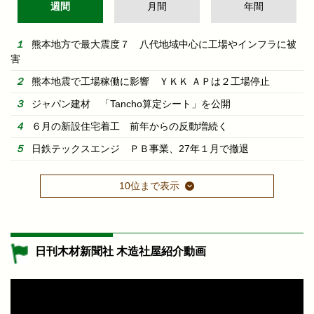
週間
月間
年間
熊本地方で最大震度７ 八代地域中心に工場やインフラに被
害
熊本地震で工場稼働に影響 ＹＫＫ ＡＰは２工場停止
ジャパン建材 「Tancho算定シート」を公開
６月の新設住宅着工 前年からの反動増続く
日鉄テックスエンジ ＰＢ事業、27年１月で撤退
10位まで表示
日刊木材新聞社 木造社屋紹介動画