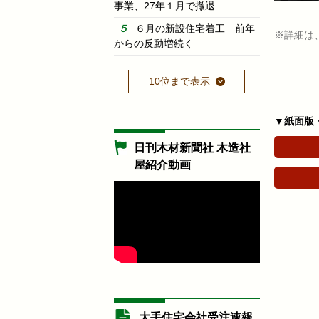
事業、27年１月で撤退
６月の新設住宅着工 前年
※詳細は
からの反動増続く
10位まで表示
▼紙面版
日刊木材新聞社 木造社
屋紹介動画
大手住宅会社受注速報