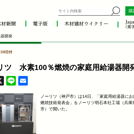
購
湯器開発
月19日付
リツ 水素100％燃焼の家庭用給湯器開
acebook
X
Line
Email
ノーリツ（神戸市）は14日、「家庭用給湯器にお
燃焼技術発表会」をノーリツ明石本社工場（兵庫
市）で開いた。