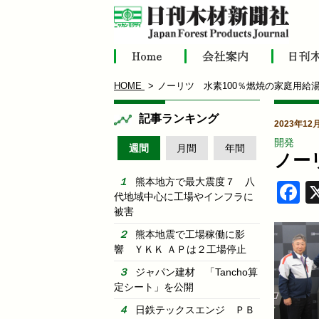
HOME
ノーリツ 水素100％燃焼の家庭用給
記事ランキング
2023年12
開発
週間
月間
年間
ノー
熊本地方で最大震度７ 八
F
代地域中心に工場やインフラに
被害
熊本地震で工場稼働に影
響 ＹＫＫ ＡＰは２工場停止
ジャパン建材 「Tancho算
定シート」を公開
日鉄テックスエンジ ＰＢ