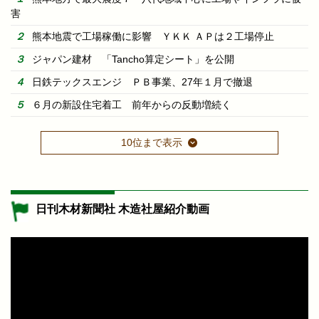
害
熊本地震で工場稼働に影響 ＹＫＫ ＡＰは２工場停止
ジャパン建材 「Tancho算定シート」を公開
日鉄テックスエンジ ＰＢ事業、27年１月で撤退
６月の新設住宅着工 前年からの反動増続く
10位まで表示
日刊木材新聞社 木造社屋紹介動画