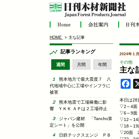
HOME
主な記事
記事ランキング
2024年１月
その他
週間
月間
年間
主な
熊本地方で最大震度７ 八
F
代地域中心に工場やインフラに
被害
本日は28
熊本地震で工場稼働に影
▽2～4面
響 ＹＫＫ ＡＰは２工場停止
▽6～9面
ジャパン建材 「Tancho算
▽12～1
定シート」を公開
▽18～1
▽20面 
日鉄テックスエンジ ＰＢ