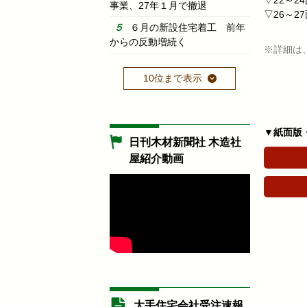
▽22～2
事業、27年１月で撤退
▽26～2
６月の新設住宅着工 前年
からの反動増続く
※詳細は
10位まで表示
▼紙面版
日刊木材新聞社 木造社
屋紹介動画
大手住宅会社受注速報