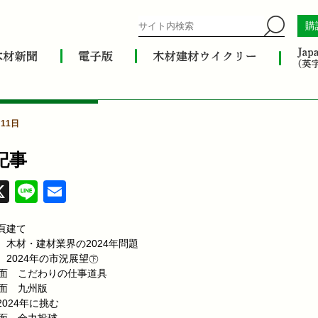
購
11日
記事
acebook
X
Line
Email
頁建て
 木材・建材業界の2024年問題
 2024年の市況展望㊦
4面 こだわりの仕事道具
9面 九州版
2024年に挑む