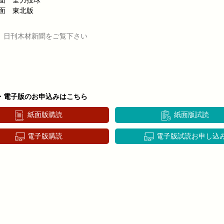
4面 全力投球
7面 東北版
、日刊木材新聞をご覧下さい
・電子版のお申込みはこちら
紙面版購読
紙面版試読
電子版購読
電子版試読お申し込