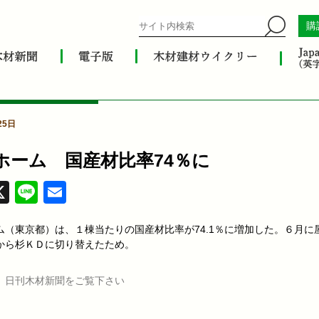
購
25日
ホーム 国産材比率74％に
acebook
X
Line
Email
ム（東京都）は、１棟当たりの国産材比率が74.1％に増加した。６月に
から杉ＫＤに切り替えたため。
、日刊木材新聞をご覧下さい