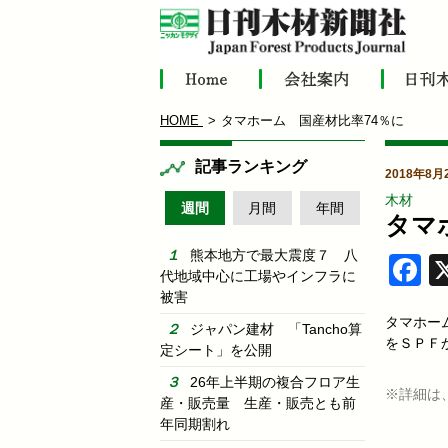
HOME
タマホーム 国産材比率74％に
記事ランキング
2018年8月
木材
週間
月間
年間
タマ
熊本地方で最大震度７ 八
F
代地域中心に工場やインフラに
被害
タマホー
ジャパン建材 「Tancho算
をＳＰＦ
定シート」を公開
26年上半期の複合フロア生
※詳細は
産・販売量 生産・販売とも前
年同期割れ