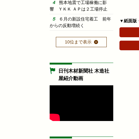
熊本地震で工場稼働に影
響 ＹＫＫ ＡＰは２工場停止
６月の新設住宅着工 前年
▼紙面版
からの反動増続く
10位まで表示
日刊木材新聞社 木造社
屋紹介動画