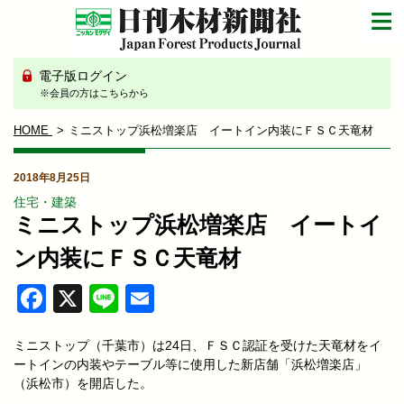
電子版ログイン
※会員の方はこちらから
HOME
ミニストップ浜松増楽店 イートイン内装にＦＳＣ天竜材
2018年8月25日
住宅・建築
ミニストップ浜松増楽店 イートイ
ン内装にＦＳＣ天竜材
Facebook
X
Line
Email
ミニストップ（千葉市）は24日、ＦＳＣ認証を受けた天竜材をイ
ートインの内装やテーブル等に使用した新店舗「浜松増楽店」
（浜松市）を開店した。