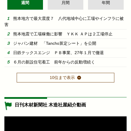
週間
月間
年間
熊本地方で最大震度７ 八代地域中心に工場やインフラに被
害
熊本地震で工場稼働に影響 ＹＫＫ ＡＰは２工場停止
ジャパン建材 「Tancho算定シート」を公開
日鉄テックスエンジ ＰＢ事業、27年１月で撤退
６月の新設住宅着工 前年からの反動増続く
10位まで表示
日刊木材新聞社 木造社屋紹介動画