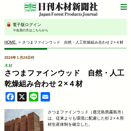
電子版ログイン
※会員の方はこちらから
HOME
さつまファインウッド 自然・人工乾燥組み合わせ２×４材
2024年１月24日付
木材
さつまファインウッド 自然・人工
乾燥組み合わせ２×４材
Facebook
X
Line
Email
さつまファインウッド（鹿児島県霧島市）
は、従来よりも環境に配慮した杉２×４用
材生産体制を確立した。