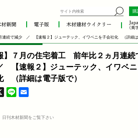
購
月連続で減少 ／ 【速報２】ジューテック、イワベニを子会社化 （詳細
報】７月の住宅着工 前年比２ヵ月連続
／ 【速報２】ジューテック、イワベニ
化 （詳細は電子版で）
acebook
X
Line
Email
、日刊木材新聞をご覧下さい