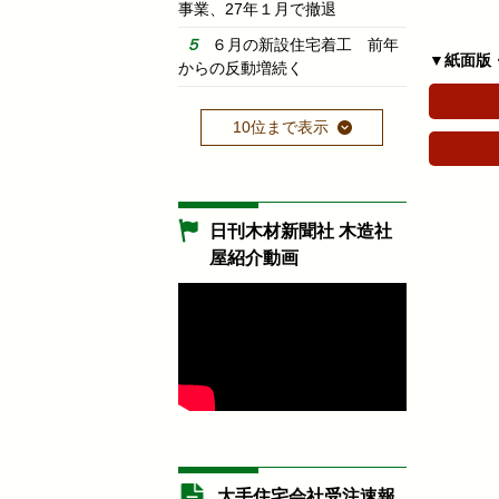
事業、27年１月で撤退
６月の新設住宅着工 前年
▼紙面版
からの反動増続く
10位まで表示
日刊木材新聞社 木造社
屋紹介動画
大手住宅会社受注速報