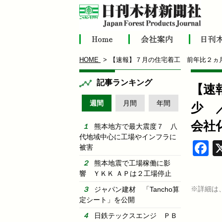
HOME
【速報】７月の住宅着工 前年比２ヵ
記事ランキング
【速
週間
月間
年間
少 
会社
熊本地方で最大震度７ 八
代地域中心に工場やインフラに
F
被害
熊本地震で工場稼働に影
響 ＹＫＫ ＡＰは２工場停止
※詳細は
ジャパン建材 「Tancho算
定シート」を公開
日鉄テックスエンジ ＰＢ