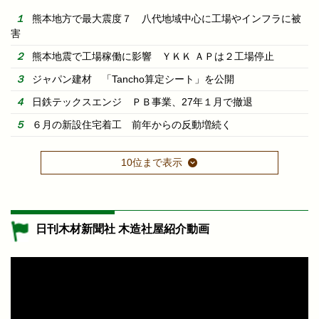
熊本地方で最大震度７ 八代地域中心に工場やインフラに被
害
熊本地震で工場稼働に影響 ＹＫＫ ＡＰは２工場停止
ジャパン建材 「Tancho算定シート」を公開
日鉄テックスエンジ ＰＢ事業、27年１月で撤退
６月の新設住宅着工 前年からの反動増続く
10位まで表示
日刊木材新聞社 木造社屋紹介動画