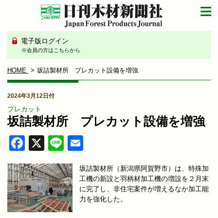
電子版ログイン
※会員の方はこちらから
HOME
坂詰製材所 プレカット設備を増強
2024年3月12日付
プレカット
坂詰製材所 プレカット設備を増強
Facebook
X
Line
Email
坂詰製材所（新潟県阿賀野市）は、特殊加
工機の新設と羽柄材加工機の増設を２月末
に完了し、非住宅案件が増えるなか加工能
力を強化した。