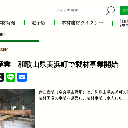
購
開始
23日付
産業 和歌山県美浜町で製材事業開始
acebook
X
Line
Email
赤庄産業（奈良県吉野郡）は、和歌山県美浜町の
製材工場の事業を譲受し、製材事業に参入した。