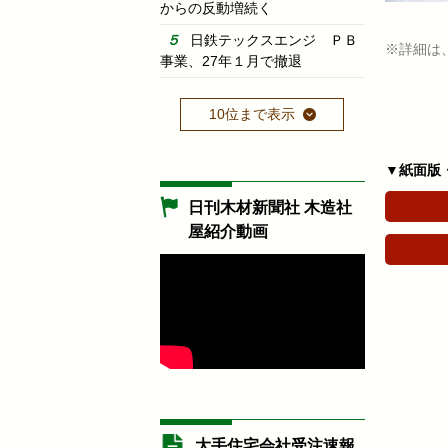
からの反動増続く
日鉄テックスエンジ ＰＢ
※詳細は
事業、27年１月で撤退
10位まで表示
▼紙面版
日刊木材新聞社 木造社
屋紹介動画
大手住宅会社受注速報