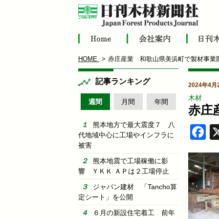
HOME
赤庄産業 和歌山県美浜町で製材事業
記事ランキング
2024年4月
木材
週間
月間
年間
赤庄
熊本地方で最大震度７ 八
F
代地域中心に工場やインフラに
被害
熊本地震で工場稼働に影
響 ＹＫＫ ＡＰは２工場停止
ジャパン建材 「Tancho算
定シート」を公開
６月の新設住宅着工 前年