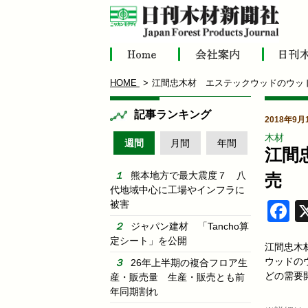
HOME
江間忠木材 エステックウッドのウッ
記事ランキング
2018年9月
木材
週間
月間
年間
江間
熊本地方で最大震度７ 八
売
代地域中心に工場やインフラに
被害
F
ジャパン建材 「Tancho算
定シート」を公開
江間忠木
ウッドの
26年上半期の複合フロア生
どの需要
産・販売量 生産・販売とも前
年同期割れ