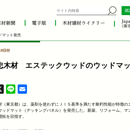
購
ドマット発売
19日付
忠木材 エステックウッドのウッドマ
acebook
X
Line
Email
材（東京都）は、薬剤を使わずにＪＩＳ基準を満たす耐朽性能が特徴の
ウッドマット（デッキングパネル）を発売した。新築、リフォーム、マ
開拓を目指す。