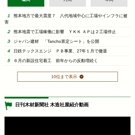
熊本地方で最大震度７ 八代地域中心に工場やインフラに被
害
熊本地震で工場稼働に影響 ＹＫＫ ＡＰは２工場停止
ジャパン建材 「Tancho算定シート」を公開
日鉄テックスエンジ ＰＢ事業、27年１月で撤退
６月の新設住宅着工 前年からの反動増続く
10位まで表示
日刊木材新聞社 木造社屋紹介動画