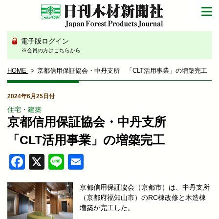
電子版ログイン
※会員の方はこちらから
HOME
京都信用保証協会・中丹支所 「CLT活用事業」の増築完工
2024年6月25日付
住宅・建築
京都信用保証協会・中丹支所
「CLT活用事業」の増築完工
Facebook
X
Line
Email
京都信用保証協会（京都市）は、中丹支所
（京都府福知山市）のRC棟改修と木造棟
増築が完工した。