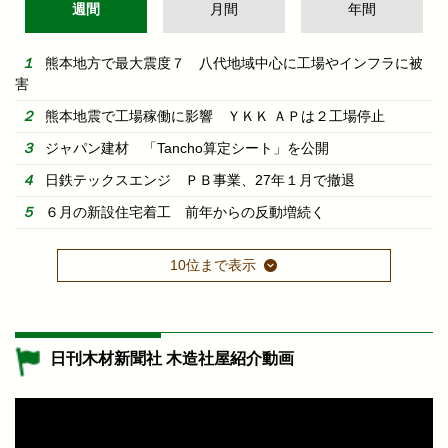
週間
月間
年間
熊本地方で最大震度７ 八代地域中心に工場やインフラに被
害
熊本地震で工場稼働に影響 ＹＫＫ ＡＰは２工場停止
ジャパン建材 「Tancho算定シート」を公開
日鉄テックスエンジ ＰＢ事業、27年１月で撤退
６月の新設住宅着工 前年からの反動増続く
10位まで表示
日刊木材新聞社 木造社屋紹介動画