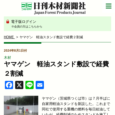
電子版ログイン
※会員の方はこちらから
HOME
ヤマゲン 軽油スタンド敷設で経費２割減
2024年8月1日付
木材
ヤマゲン 軽油スタンド敷設で経費
２割減
Facebook
X
Line
Email
ヤマゲン（茨城県つくば市）は７月半ばに
自家用軽油スタンドを新設した。これまで
同社で使用する重機の燃料を毎日給油して
いたが、経費削減のためスタンドを施工し