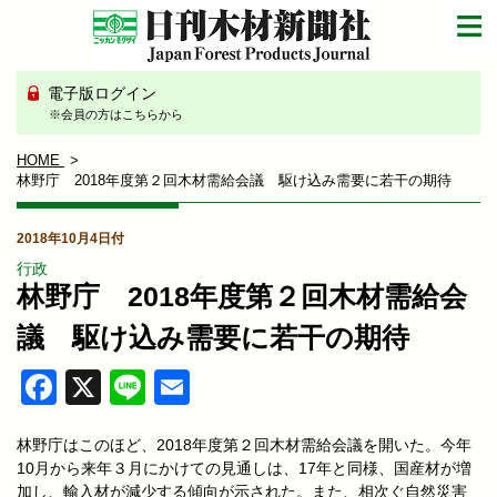
電子版ログイン
※会員の方はこちらから
HOME
林野庁 2018年度第２回木材需給会議 駆け込み需要に若干の期待
2018年10月4日付
行政
林野庁 2018年度第２回木材需給会
議 駆け込み需要に若干の期待
Facebook
X
Line
Email
林野庁はこのほど、2018年度第２回木材需給会議を開いた。今年
10月から来年３月にかけての見通しは、17年と同様、国産材が増
加し、輸入材が減少する傾向が示された。また、相次ぐ自然災害