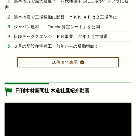
熊本地方で最大震度７ 八代地域中心に工場やインフラに被
害
熊本地震で工場稼働に影響 ＹＫＫ ＡＰは２工場停止
ジャパン建材 「Tancho算定シート」を公開
日鉄テックスエンジ ＰＢ事業、27年１月で撤退
６月の新設住宅着工 前年からの反動増続く
10位まで表示
日刊木材新聞社 木造社屋紹介動画