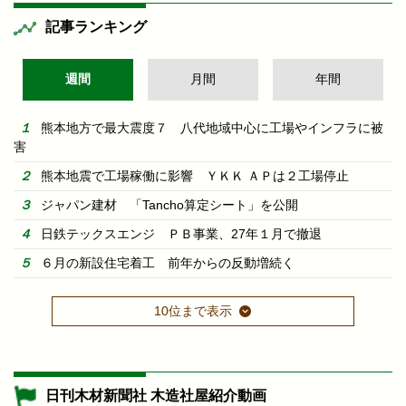
記事ランキング
週間
月間
年間
熊本地方で最大震度７ 八代地域中心に工場やインフラに被
害
熊本地震で工場稼働に影響 ＹＫＫ ＡＰは２工場停止
ジャパン建材 「Tancho算定シート」を公開
日鉄テックスエンジ ＰＢ事業、27年１月で撤退
６月の新設住宅着工 前年からの反動増続く
10位まで表示
日刊木材新聞社 木造社屋紹介動画