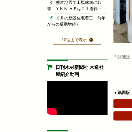
熊本地震で工場稼働に影
響 ＹＫＫ ＡＰは２工場停止
６月の新設住宅着工 前年
からの反動増続く
10位まで表示
※詳細は
日刊木材新聞社 木造社
屋紹介動画
▼紙面版