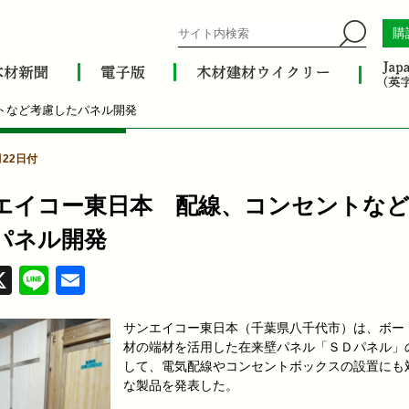
購
トなど考慮したパネル開発
月22日付
エイコー東日本 配線、コンセントなど
パネル開発
acebook
X
Line
Email
サンエイコー東日本（千葉県八千代市）は、ボー
材の端材を活用した在来壁パネル「ＳＤパネル」
して、電気配線やコンセントボックスの設置にも
な製品を発表した。