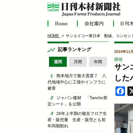
HOME
サンエイコー東日本 配線、コンセン
記事ランキング
2024年11
開発
週間
月間
年間
サン
熊本地方で最大震度７ 八
した
代地域中心に工場やインフラに
被害
F
ジャパン建材 「Tancho算
定シート」を公開
26年上半期の複合フロア生
産・販売量 生産・販売とも前
年同期割れ