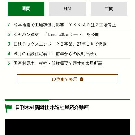
週間
月間
年間
熊本地震で工場稼働に影響 ＹＫＫ ＡＰは２工場停止
ジャパン建材 「Tancho算定シート」を公開
日鉄テックスエンジ ＰＢ事業、27年１月で撤退
６月の新設住宅着工 前年からの反動増続く
国産材原木 杉柱・間柱需要で適寸丸太居所高
10位まで表示
日刊木材新聞社 木造社屋紹介動画