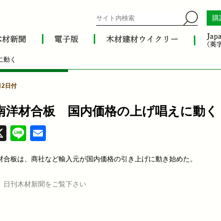
購
に動く
月2日付
南洋材合板 国内価格の上げ唱えに動く
acebook
X
Line
Email
材合板は、商社など輸入元が国内価格の引き上げに動き始めた。
、日刊木材新聞をご覧下さい