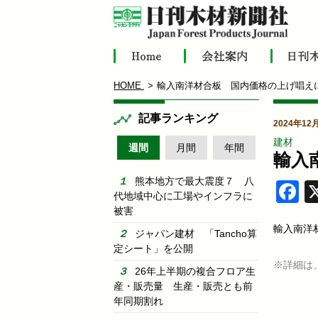
HOME
輸入南洋材合板 国内価格の上げ唱え
記事ランキング
2024年12
建材
週間
月間
年間
輸入
熊本地方で最大震度７ 八
F
代地域中心に工場やインフラに
被害
輸入南洋
ジャパン建材 「Tancho算
定シート」を公開
※詳細は
26年上半期の複合フロア生
産・販売量 生産・販売とも前
年同期割れ