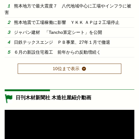
熊本地方で最大震度７ 八代地域中心に工場やインフラに被
害
熊本地震で工場稼働に影響 ＹＫＫ ＡＰは２工場停止
ジャパン建材 「Tancho算定シート」を公開
日鉄テックスエンジ ＰＢ事業、27年１月で撤退
６月の新設住宅着工 前年からの反動増続く
10位まで表示
日刊木材新聞社 木造社屋紹介動画