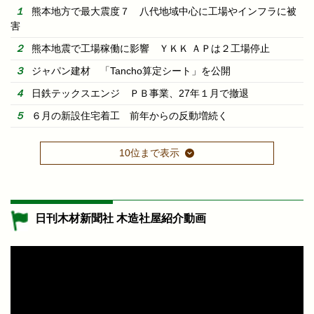
熊本地方で最大震度７ 八代地域中心に工場やインフラに被
害
熊本地震で工場稼働に影響 ＹＫＫ ＡＰは２工場停止
ジャパン建材 「Tancho算定シート」を公開
日鉄テックスエンジ ＰＢ事業、27年１月で撤退
６月の新設住宅着工 前年からの反動増続く
10位まで表示
日刊木材新聞社 木造社屋紹介動画