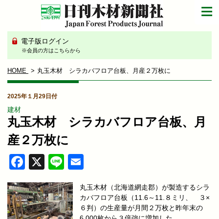
電子版ログイン
※会員の方はこちらから
HOME
丸玉木材 シラカバフロア台板、月産２万枚に
2025年１月29日付
建材
丸玉木材 シラカバフロア台板、月
産２万枚に
Facebook
X
Line
Email
丸玉木材（北海道網走郡）が製造するシラ
カバフロア台板（11.6～11.８ミリ、 ３×
６判）の生産量が月間２万枚と昨年末の
6,000枚から３倍強に増加した。