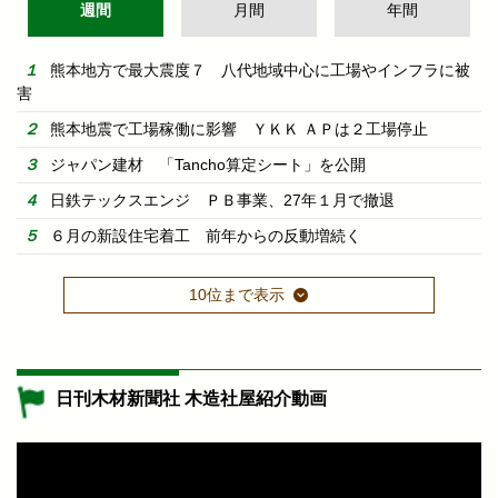
週間
月間
年間
熊本地方で最大震度７ 八代地域中心に工場やインフラに被
害
熊本地震で工場稼働に影響 ＹＫＫ ＡＰは２工場停止
ジャパン建材 「Tancho算定シート」を公開
日鉄テックスエンジ ＰＢ事業、27年１月で撤退
６月の新設住宅着工 前年からの反動増続く
10位まで表示
日刊木材新聞社 木造社屋紹介動画