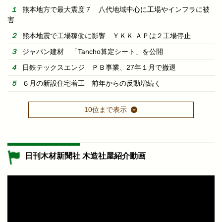
熊本地方で最大震度７ 八代地域中心に工場やインフラに被
害
熊本地震で工場稼働に影響 ＹＫＫ ＡＰは２工場停止
ジャパン建材 「Tancho算定シート」を公開
日鉄テックスエンジ ＰＢ事業、27年１月で撤退
６月の新設住宅着工 前年からの反動増続く
10位まで表示
日刊木材新聞社 木造社屋紹介動画