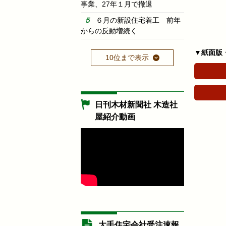
事業、27年１月で撤退
６月の新設住宅着工 前年
からの反動増続く
▼紙面版
10位まで表示
日刊木材新聞社 木造社
屋紹介動画
大手住宅会社受注速報