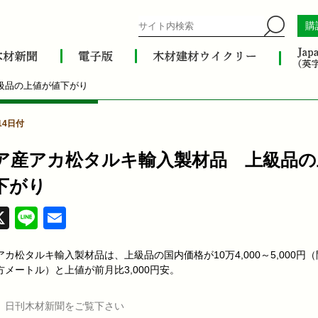
購
級品の上値が値下がり
14日付
ア産アカ松タルキ輸入製材品 上級品の
下がり
acebook
X
Line
Email
カ松タルキ輸入製材品は、上級品の国内価格が10万4,000～5,000円
メートル）と上値が前月比3,000円安。
、日刊木材新聞をご覧下さい