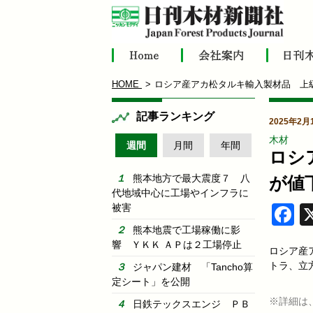
HOME
ロシア産アカ松タルキ輸入製材品 上
記事ランキング
2025年2月
木材
週間
月間
年間
ロシ
熊本地方で最大震度７ 八
が値
代地域中心に工場やインフラに
被害
F
熊本地震で工場稼働に影
響 ＹＫＫ ＡＰは２工場停止
ロシア産ア
トラ、立方
ジャパン建材 「Tancho算
定シート」を公開
※詳細は
日鉄テックスエンジ ＰＢ