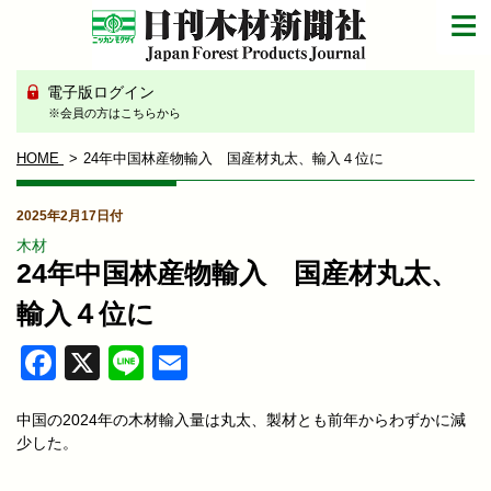
電子版ログイン
※会員の方はこちらから
HOME
24年中国林産物輸入 国産材丸太、輸入４位に
2025年2月17日付
木材
24年中国林産物輸入 国産材丸太、
輸入４位に
Facebook
X
Line
Email
中国の2024年の木材輸入量は丸太、製材とも前年からわずかに減
少した。