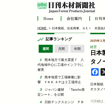
HOME
日本製紙、住友商事、ＧＥＩ 木質由
記事ランキング
2025年２
経営
週間
月間
年間
日本
熊本地方で最大震度７ 八
タノ
代地域中心に工場やインフラに
被害
F
熊本地震で工場稼働に影
響 ＹＫＫ ＡＰは２工場停止
日本製紙（
オエタノ
ジャパン建材 「Tancho算
定シート」を公開
※詳細は
日鉄テックスエンジ ＰＢ