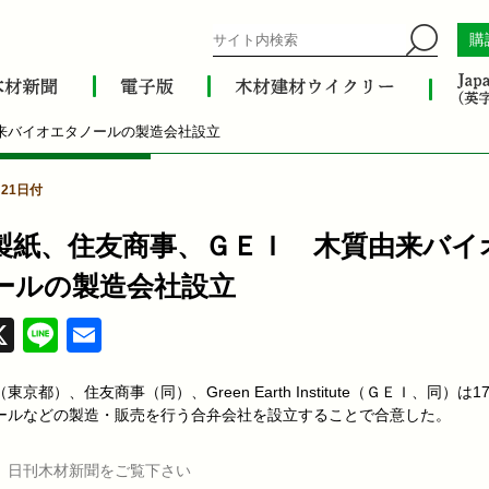
購
来バイオエタノールの製造会社設立
月21日付
製紙、住友商事、ＧＥＩ 木質由来バイ
ールの製造会社設立
acebook
X
Line
Email
東京都）、住友商事（同）、Green Earth Institute（ＧＥＩ、同）は
ールなどの製造・販売を行う合弁会社を設立することで合意した。
、日刊木材新聞をご覧下さい