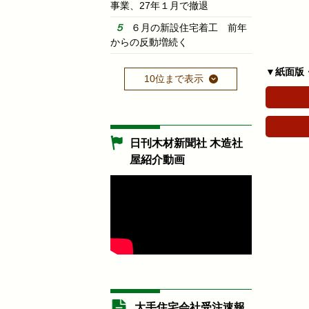
事業、27年１月で撤退
６月の新設住宅着工 前年
からの反動増続く
▼紙面版
10位まで表示
日刊木材新聞社 木造社
屋紹介動画
大手住宅会社受注速報